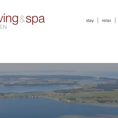
stay
relax